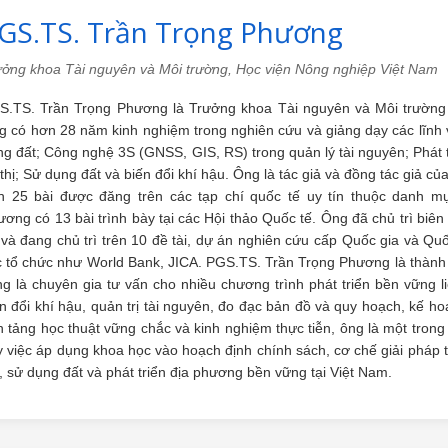
GS.TS. Trần Trọng Phương
ưởng khoa Tài nguyên và Môi trường, Học viện Nông nghiệp Việt Nam
S.TS. Trần Trọng Phương là Trưởng khoa Tài nguyên và Môi trường 
g có hơn 28 năm kinh nghiệm trong nghiên cứu và giảng dạy các lĩnh 
g đất; Công nghệ 3S (GNSS, GIS, RS) trong quản lý tài nguyên; Phát t
thị; Sử dụng đất và biến đổi khí hậu. Ông là tác giả và đồng tác giả c
ên 25 bài được đăng trên các tạp chí quốc tế uy tín thuộc danh 
ơng có 13 bài trình bày tại các Hội thảo Quốc tế. Ông đã chủ trì biên
và đang chủ trì trên 10 đề tài, dự án nghiên cứu cấp Quốc gia và Qu
 tổ chức như World Bank, JICA. PGS.TS. Trần Trọng Phương là thành v
ng là chuyên gia tư vấn cho nhiều chương trình phát triển bền vững 
n đổi khí hậu, quản trị tài nguyên, đo đạc bản đồ và quy hoạch, kế h
 tảng học thuật vững chắc và kinh nghiệm thực tiễn, ông là một tron
 việc áp dụng khoa học vào hoạch định chính sách, cơ chế giải pháp t
, sử dụng đất và phát triển địa phương bền vững tại Việt Nam.