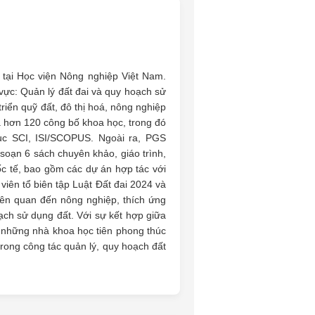
tại Học viện Nông nghiệp Việt Nam.
vực: Quản lý đất đai và quy hoạch sử
riển quỹ đất, đô thị hoá, nông nghiệp
ủa hơn 120 công bố khoa học, trong đó
mục SCI, ISI/SCOPUS. Ngoài ra, PGS
 soạn 6 sách chuyên khảo, giáo trình,
ốc tế, bao gồm các dự án hợp tác với
iên tổ biên tập Luật Đất đai 2024 và
liên quan đến nông nghiệp, thích ứng
oạch sử dụng đất. Với sự kết hợp giữa
g những nhà khoa học tiên phong thúc
rong công tác quản lý, quy hoạch đất