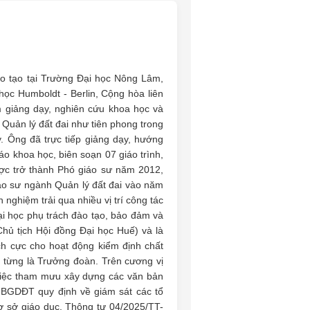
o tạo tại Trường Đại học Nông Lâm,
 học Humboldt - Berlin, Cộng hòa liên
 giảng dạy, nghiên cứu khoa học và
 Quản lý đất đai như tiên phong trong
y. Ông đã trực tiếp giảng dạy, hướng
áo khoa học, biên soạn 07 giáo trình,
ợc trở thành Phó giáo sư năm 2012,
áo sư ngành Quản lý đất đai vào năm
 nghiệm trải qua nhiều vị trí công tác
i học phụ trách đào tạo, bảo đảm và
 Chủ tịch Hội đồng Đại học Huế) và là
h cực cho hoạt động kiểm định chất
 từng là Trưởng đoàn. Trên cương vị
 việc tham mưu xây dựng các văn bản
BGDĐT quy định về giám sát các tổ
ơ sở giáo dục, Thông tư 04/2025/TT-