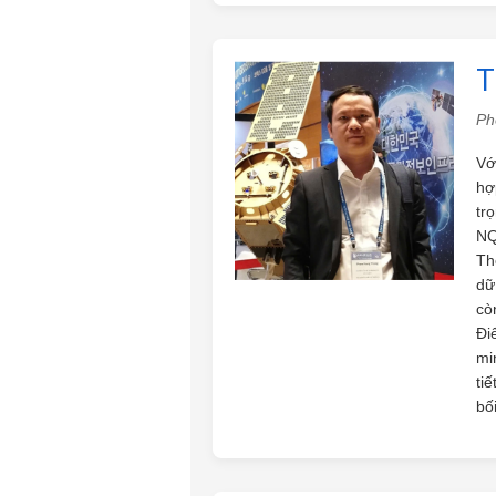
T
Ph
Vớ
hợ
tr
NQ
Th
dữ
cò
Đi
mi
ti
bố