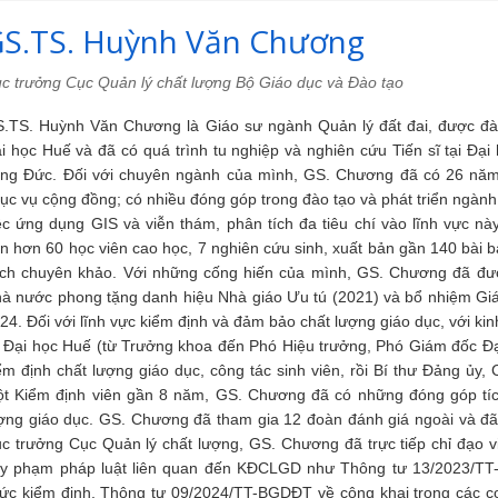
S.TS. Huỳnh Văn Chương
c trưởng Cục Quản lý chất lượng Bộ Giáo dục và Đào tạo
.TS. Huỳnh Văn Chương là Giáo sư ngành Quản lý đất đai, được đà
i học Huế và đã có quá trình tu nghiệp và nghiên cứu Tiến sĩ tại Đại
ng Đức. Đối với chuyên ngành của mình, GS. Chương đã có 26 năm
ục vụ cộng đồng; có nhiều đóng góp trong đào tạo và phát triển ngành
ệc ứng dụng GIS và viễn thám, phân tích đa tiêu chí vào lĩnh vực nà
n hơn 60 học viên cao học, 7 nghiên cứu sinh, xuất bản gần 140 bài b
ch chuyên khảo. Với những cống hiến của mình, GS. Chương đã đư
à nước phong tặng danh hiệu Nhà giáo Ưu tú (2021) và bổ nhiệm Gi
24. Đối với lĩnh vực kiểm định và đảm bảo chất lượng giáo dục, với kinh
i Đại học Huế (từ Trưởng khoa đến Phó Hiệu trưởng, Phó Giám đốc Đạ
ểm định chất lượng giáo dục, công tác sinh viên, rồi Bí thư Đảng ủy,
t Kiểm định viên gần 8 năm, GS. Chương đã có những đóng góp tíc
ợng giáo dục. GS. Chương đã tham gia 12 đoàn đánh giá ngoài và đã
c trưởng Cục Quản lý chất lượng, GS. Chương đã trực tiếp chỉ đạo
y phạm pháp luật liên quan đến KĐCLGD như Thông tư 13/2023/TT-
ức kiểm định, Thông tư 09/2024/TT-BGDĐT về công khai trong các c