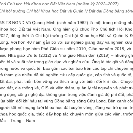
Phó Chủ tịch Hội Khoa học Đất Việt Nam (nhiệm kỳ 2022–2027)
Chi hội trưởng Chi hội Khoa học Đất và Quản lý Đất đai Đồng bằng sô
GS.TS.NGND Võ Quang Minh (sinh năm 1962) là một trong những nhà
Khoa học Đất tại Việt Nam. Ông hiện giữ chức Phó Chủ tịch Hội Kh
2027, đồng thời là Chi hội trưởng Chi hội Khoa học Đất và Quản lý
Long. Với hơn 40 năm gắn bó với sự nghiệp giảng dạy và nghiên cứu
được phong học hàm Phó Giáo sư năm 2010, Giáo sư năm 2018, và
hiệu Nhà giáo Ưu tú (2012) và Nhà giáo Nhân dân (2019) – những gh
bền bỉ và xuất sắc trong giáo dục và nghiên cứu. Ông là tác giả và đồ
trong nước và quốc tế, bao gồm các bài báo trên các tạp chí chuyên ng
và tham gia nhiều đề tài nghiên cứu cấp quốc gia, cấp tỉnh và quốc tế,
đất đai, phát triển bền vững và thích ứng với biến đổi khí hậu. Ch
học đất, địa thống kê, GIS và viễn thám, quản lý tài nguyên và phát t
ứng dụng công nghệ địa không gian trong việc đánh giá độ phì đất, phá
của biến đổi khí hậu tại vùng Đồng bằng sông Cửu Long. Bên cạnh cô
người kết nối mạng lưới khoa học đất xuyên vùng, đóng vai trò quan tr
khoa học quốc gia, thúc đẩy hợp tác chuyên môn giữa các viện, trườn
Bắc – Trung – Nam.