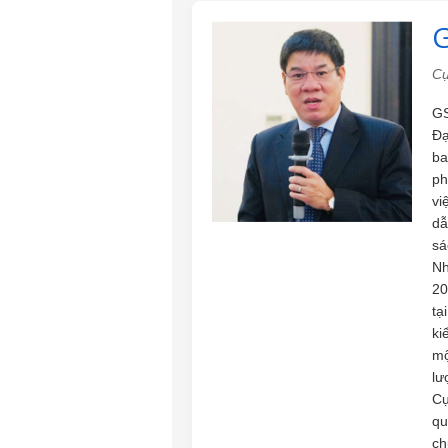
G
Cụ
GS
Đạ
ba
ph
vi
dẫ
sá
Nh
20
tạ
ki
mộ
lư
Cụ
qu
ch