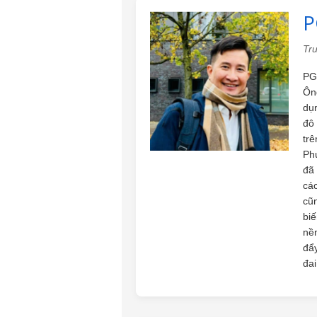
P
Tr
PG
Ôn
dụn
đô 
tr
Phư
đã 
các
cũ
biế
nền
đẩy
đai