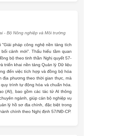
đai - Bộ Nông nghiệp và Môi trường
ài "Giải pháp công nghệ nền tảng tích
ng bối cảnh mới". Thấu hiểu tầm quan
đồng bộ theo tinh thần Nghị quyết 57-
 triển khai nền tảng Quản lý Dữ liệu
ng đến việc tích hợp và đồng bộ hóa
nh địa phương theo thời gian thực, mà
 quy trình tự động hóa và chuẩn hóa.
ạo (AI), bao gồm các tác tử AI thông
t chuyên ngành, giúp cán bộ nghiệp vụ
ản lý hồ sơ địa chính, đặc biệt trong
 hành chính theo Nghị định 57/NĐ-CP.