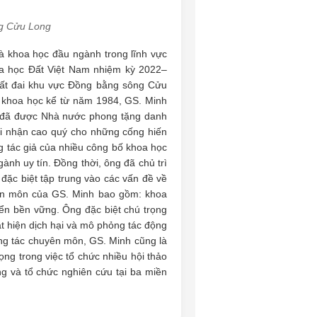
ng Cửu Long
 khoa học đầu ngành trong lĩnh vực
oa học Đất Việt Nam nhiệm kỳ 2022–
 Đất đai khu vực Đồng bằng sông Cửu
 khoa học kể từ năm 1984, GS. Minh
 đã được Nhà nước phong tặng danh
i nhận cao quý cho những cống hiến
ng tác giả của nhiều công bố khoa học
ành uy tín. Đồng thời, ông đã chủ trì
 đặc biệt tập trung vào các vấn đề về
uyên môn của GS. Minh bao gồm: khoa
riển bền vững. Ông đặc biệt chú trọng
t hiện dịch hại và mô phỏng tác động
ng tác chuyên môn, GS. Minh cũng là
ọng trong việc tổ chức nhiều hội thảo
g và tổ chức nghiên cứu tại ba miền