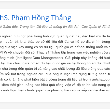
hS. Phạm Hồng Thắng
ó Giám đốc, Trung tâm Dữ liệu và thông tin đất đai - Cục Quản lý đất 
i nghiên cứu đột phá trong lĩnh vực quản lý đất đai, đặc biệt với đề t
p - quản trị, khai thác cơ sở dữ liệu đất đai và hồ sơ địa chính tro
ọng của việc xây dựng cơ sở dữ liệu quốc gia về đất đai thống nhất và 
/TW về chuyển đổi số, Thạc sỹ Thắng tập trung vào việc nghiên cứu và
ông minh (Intelligent Data Management). Giải pháp này không chỉ hướ
 liệu hai chiều giữa cơ sở dữ liệu quốc gia và hệ thống hồ sơ địa chí
n chú trọng đến quản trị và nâng cao chất lượng dữ liệu thông qua các
ểm nổi bật trong nghiên cứu của ông là việc ứng dụng trí tuệ nhân t
nh có khả năng phát hiện bất thường trong dữ liệu và trợ lý ảo/chatbo
ết kiệm thời gian, nâng cao hiệu quả công việc và độ chính xác trong qu
i cảnh thực hiện chính quyền địa phương hai cấp và sắp xếp lại đơn vị