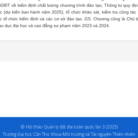
DĐT về kiểm định chất lượng chương trình đào tạo; Thông tư quy địn
c (dự kiến ban hành năm 2025); tổ chức khảo sát, kiểm tra công tác
c tổ chức kiểm định và các cơ sở đào tạo. GS. Chương cũng là Chủ t
áo dục đại học và cao đẳng sư phạm năm 2023 và 2024.
© Hội thảo Quản lý đất đai toàn quốc lần 3 (2025)
Trường Đại học Cần Thơ. Khoa Môi trường và Tài nguyên Thiên nhiên